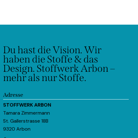
Du hast die Vision.
Wir
haben die Stoffe & das
Design.
Stoffwerk Arbon –
mehr als nur Stoffe.
Adresse
STOFFWERK ARBON
Tamara Zimmermann
St. Gallerstrasse 18B
9320 Arbon