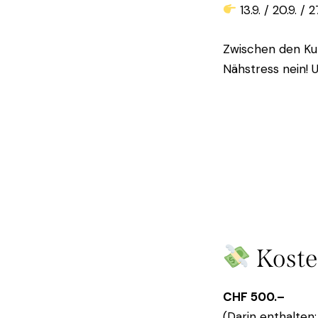
13.9. / 20.9. / 2
Zwischen den Ku
Nähstress nein! 
Kost
CHF 500.–
(Darin enthalten