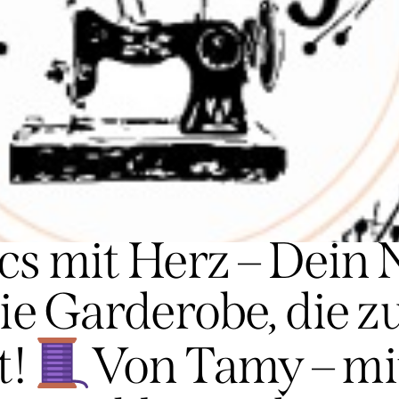
WERBUNG
cs mit Herz – Dein
die Garderobe, die z
t!
Von Tamy – mit