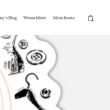
my`s Blog
Wunschliste
Mein Konto
0