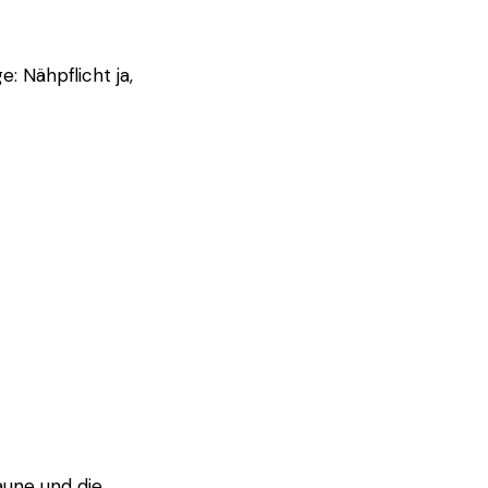
: Nähpflicht ja,
aune und die