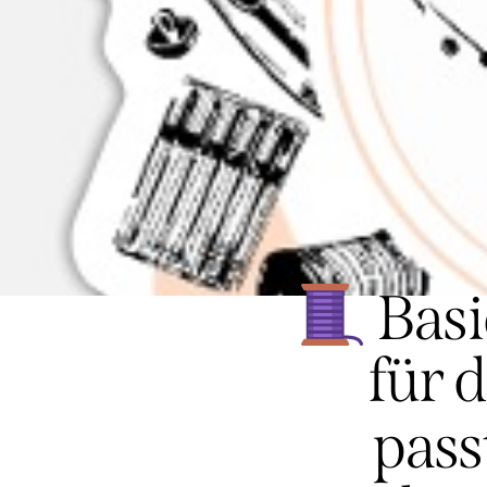
Basi
für 
pass