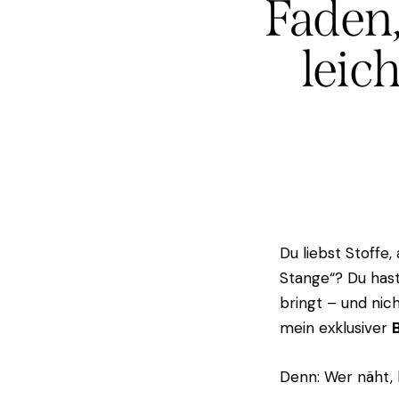
Faden,
leic
Du liebst Stoffe
Stange“? Du hast 
bringt – und nic
mein exklusiver
Denn: Wer näht, 