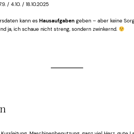
7.9. / 4.10. / 18.10.2025
rsdaten kann es
Hausaufgaben
geben – aber keine Sorge
Und ja, ich schaue nicht streng, sondern zwinkernd.
en
: Kursleitung, Maschinenbenutzung, ganz viel Herz, gute L