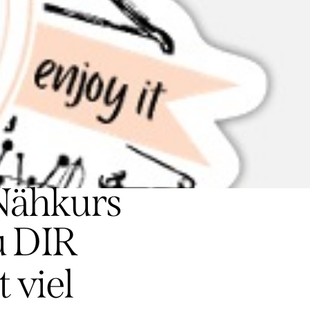
 Nähkurs
u DIR
 viel