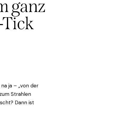
em ganz
-Tick
 na ja – „von der
h zum Strahlen
scht? Dann ist