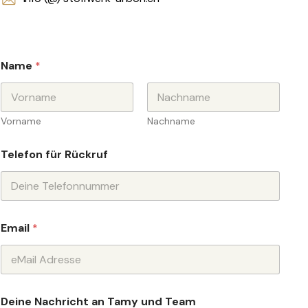
Name
*
Vorname
Nachname
u
Telefon für Rückruf
n
d
T
e
a
m
Email
*
a
n
Deine Nachricht an Tamy und Team