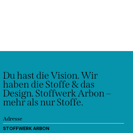
Du hast die Vision.
Wir
haben die Stoffe & das
Design.
Stoffwerk Arbon –
mehr als nur Stoffe.
Adresse
STOFFWERK ARBON