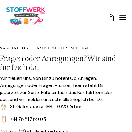
0
SAG HALLO ZU TAMY UND IHREM TEAM
Fragen oder Anregungen?
Wir sind
für Dich da!
Wir freuen uns, von Dir zu hören! Ob Anliegen,
Anregungen oder Fragen – unser Team steht Dir
jederzeit zur Seite. Fülle einfach das Kontaktformular
aus, und wir melden uns schnellstmöglich bei Dir.
St. Gallerstrasse 18B - 9320 Arbon
+41 76 817 69 05
info (@) stoffwerk-arbon.ch