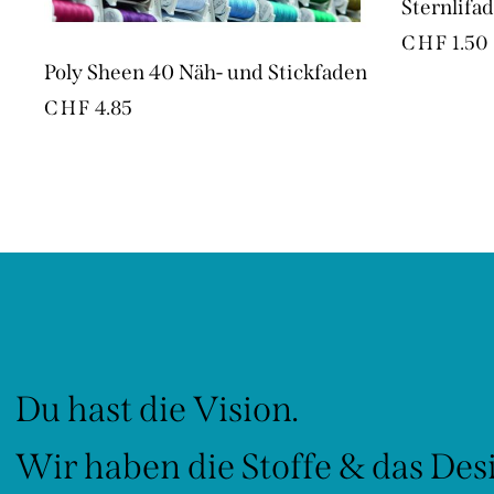
Sternlifa
CHF
1.50
Poly Sheen 40 Näh- und Stickfaden
CHF
4.85
Du hast die Vision.
Wir haben die Stoffe & das Des