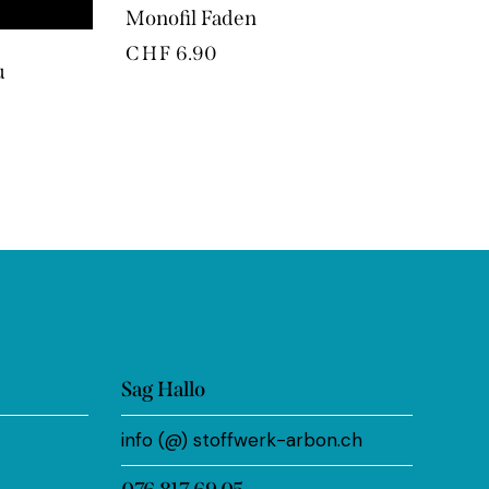
Monofil Faden
CHF
6.90
u
Sag Hallo
info (@) stoffwerk-arbon.ch