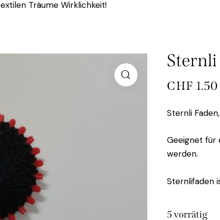
extilen Träume Wirklichkeit!
Sternl
CHF
1.50
Sternli Faden
Geeignet für 
werden.
Sternlifaden i
5 vorrätig