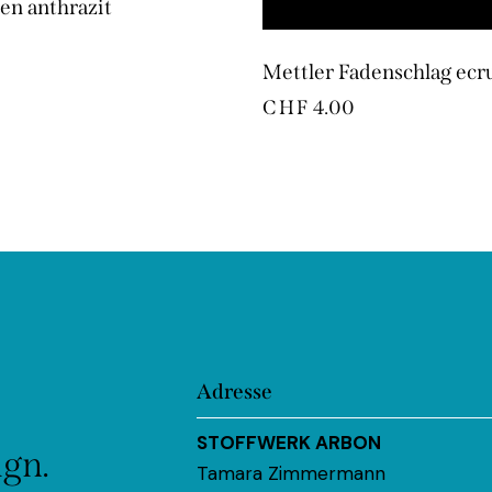
den anthrazit
Mettler Fadenschlag ecr
CHF
4.00
Adresse
STOFFWERK ARBON
ign.
Tamara Zimmermann