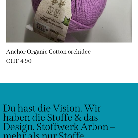
Anchor Organic Cotton orchidee
CHF
4.90
Du hast die Vision.
Wir
haben die Stoffe & das
Design.
Stoffwerk Arbon –
mehr als nur Stoffe.