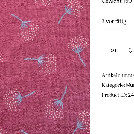
Gewicht: 160
3 vorrätig
Artikelnumme
Mus
Kategorie:
2
Product ID: