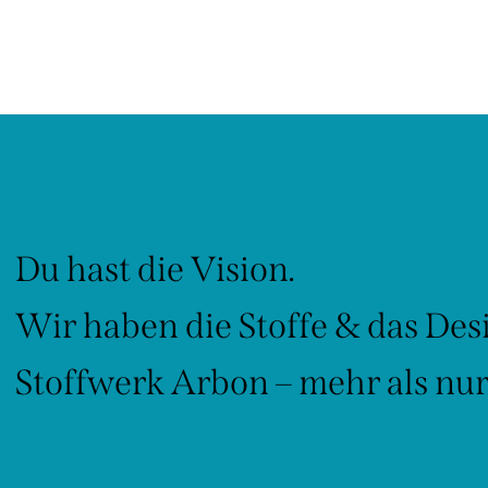
Du hast die Vision.
Wir haben die Stoffe & das Des
Stoffwerk Arbon – mehr als nur 