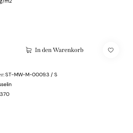
 g/m2
In den Warenkorb
ST-MW-M-0009.3 / S
r:
selin
4370