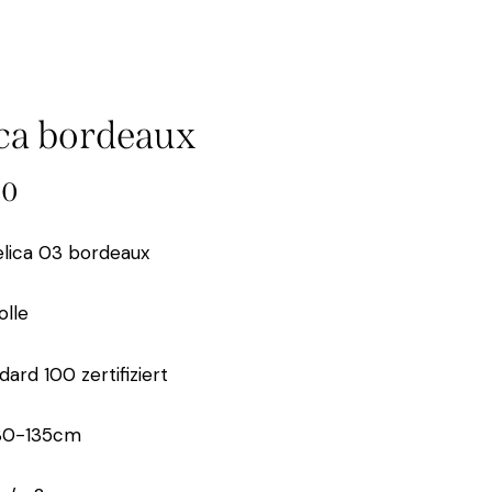
ca bordeaux
00
elica 03 bordeaux
lle
ard 100 zertifiziert
130-135cm