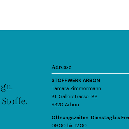
Adresse
STOFFWERK ARBON
ign.
Tamara Zimmermann
St. Gallerstrasse 18B
Stoffe.
9320 Arbon
Öffnungszeiten:
Dienstag bis Fre
09:00 bis 12:00