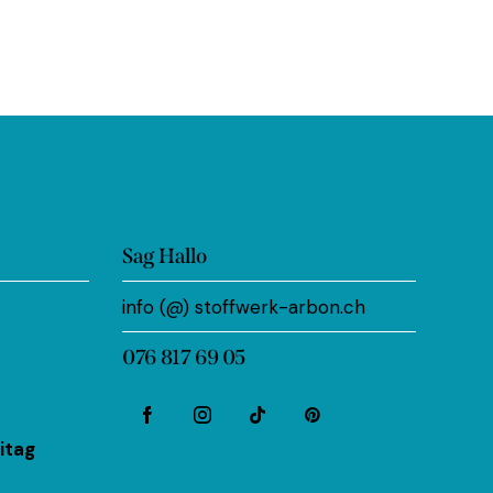
Sag Hallo
info (@) stoffwerk-arbon.ch
076 817 69 05
itag