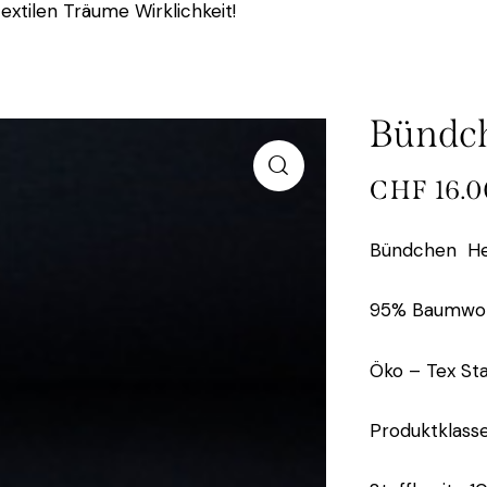
extilen Träume Wirklichkeit!
Bündch
CHF
16.0
Bündchen Hei
95% Baumwoll
Öko – Tex St
Produktklasse 