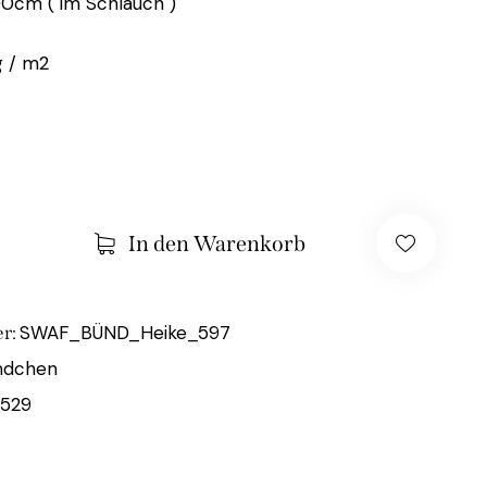
00cm ( im Schlauch )
 / m2
In den Warenkorb
SWAF_BÜND_Heike_597
r:
ndchen
529