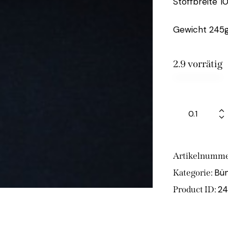
Stoffbreite 1
Gewicht 245g
2.9 vorrätig
Artikelnumme
Bü
Kategorie:
24
Product ID: