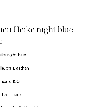
en Heike night blue
0
ke night blue
e, 5% Elasthan
andard 100
I zertifiziert