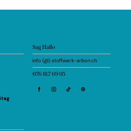
Sag Hallo
info (@) stoffwerk-arbon.ch
076 817 69 05
itag