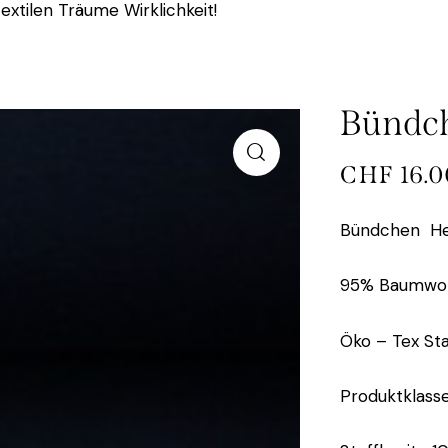
extilen Träume Wirklichkeit!
Bündch
CHF
16.0
Bündchen Hei
95% Baumwoll
Öko – Tex St
Produktklasse 