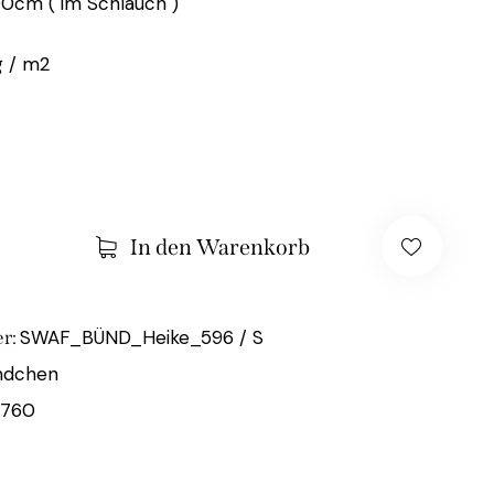
00cm ( im Schlauch )
 / m2
In den Warenkorb
SWAF_BÜND_Heike_596 / S
r:
ndchen
4760