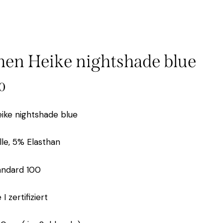
en Heike nightshade blue
0
ke nightshade blue
e, 5% Elasthan
andard 100
I zertifiziert