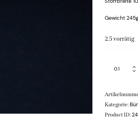
Stoffbreite 1
Gewicht 245g
2.5 vorrätig
Artikelnumme
Bü
Kategorie:
2
Product ID: