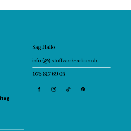
Sag Hallo
info (@) stoffwerk-arbon.ch
076 817 69 05
itag