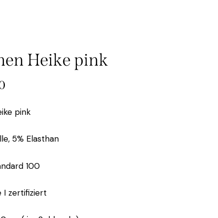
en Heike pink
0
ke pink
e, 5% Elasthan
andard 100
I zertifiziert