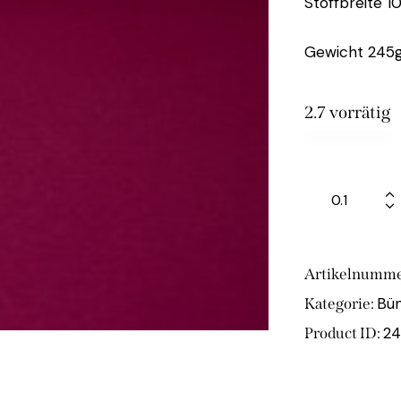
Stoffbreite 1
Gewicht 245g
2.7 vorrätig
Artikelnumme
Bü
Kategorie:
24
Product ID: