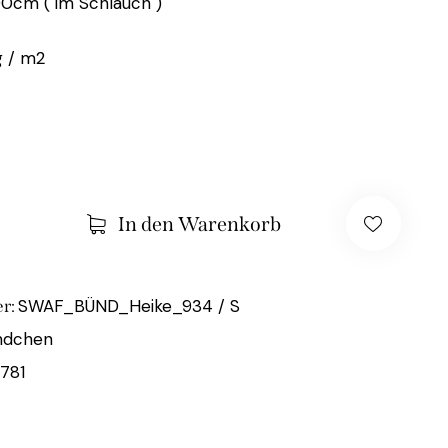
00cm ( im Schlauch )
 / m2
In den Warenkorb
SWAF_BÜND_Heike_934 / S
r:
ndchen
781