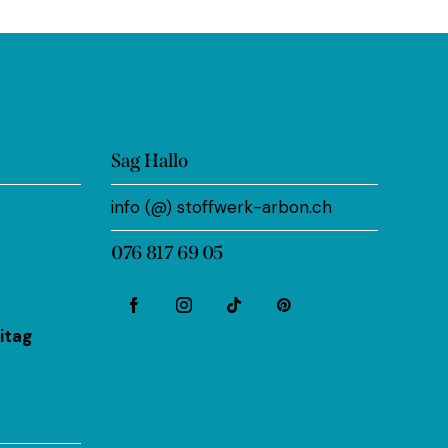
Sag Hallo
info (@) stoffwerk-arbon.ch
076 817 69 05
itag