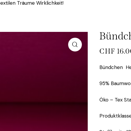
extilen Träume Wirklichkeit!
Bündch
CHF
16.0
Bündchen Hei
95% Baumwoll
Öko – Tex St
Produktklasse 