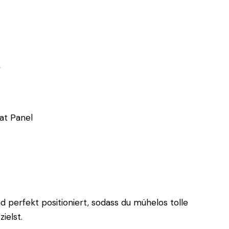
t
t Panel
nd perfekt positioniert, sodass du mühelos tolle
ielst.