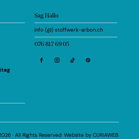
Sag Hallo
info (@) stoffwerk-arbon.ch
076 817 69 05
itag
026 · All Rights Reserved· Website by
CURIAWEB