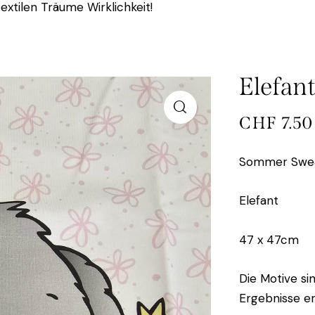
extilen Träume Wirklichkeit!
Elefan
CHF
7.50
Sommer Swea
Elefant
47 x 47cm
Die Motive si
Ergebnisse erz