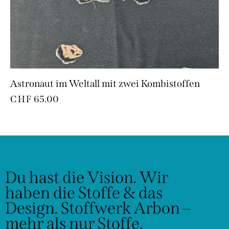
Astronaut im Weltall mit zwei Kombistoffen
CHF
65.00
Du hast die Vision.
Wir
haben die Stoffe & das
Design.
Stoffwerk Arbon –
mehr als nur Stoffe.