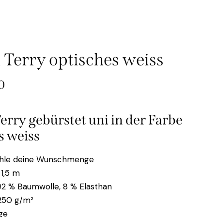
 Terry optisches weiss
0
erry gebürstet uni in der Farbe
s weiss
ähle deine Wunschmenge
. 1,5 m
 92 % Baumwolle, 8 % Elasthan
 250 g/m²
ige