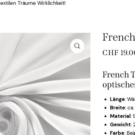
extilen Träume Wirklichkeit!
French
CHF
19.0
French T
optische
Länge
: W
Breite
: ca
Material
:
Gewicht
:
Farbe
: Be