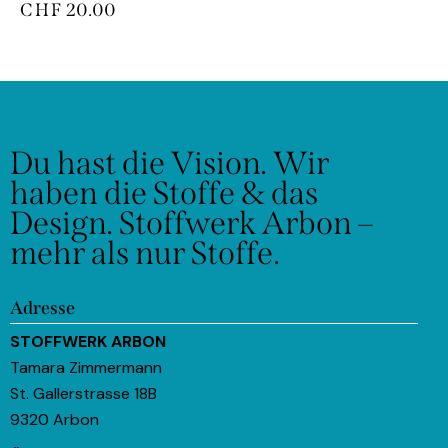
CHF
20.00
Du hast die Vision.
Wir
haben die Stoffe & das
Design.
Stoffwerk Arbon –
mehr als nur Stoffe.
Adresse
STOFFWERK ARBON
Tamara Zimmermann
St. Gallerstrasse 18B
9320 Arbon