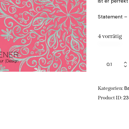
ist er perfek
Statement – 
4 vorrätig
B
Kategorien:
23
Product ID: