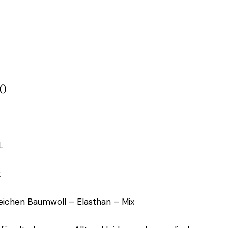
50
L
2
eichen Baumwoll – Elasthan – Mix