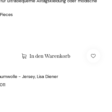
t für ultrabequeme Alltagskleidung oder modische
Pieces
In den Warenkorb
aumwolle - Jersey
Lisa Diener
,
011