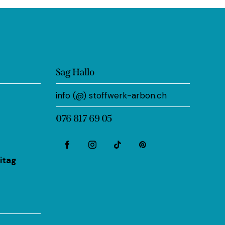
Sag Hallo
info (@) stoffwerk-arbon.ch
076 817 69 05
itag