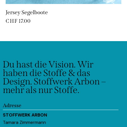
Jersey Segelboote
CHF
17.00
Du hast die Vision.
Wir
haben die Stoffe & das
Design.
Stoffwerk Arbon –
mehr als nur Stoffe.
Adresse
STOFFWERK ARBON
Tamara Zimmermann