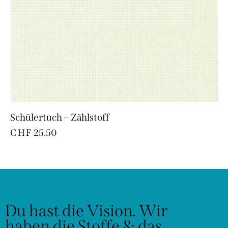
Schülertuch – Zählstoff
CHF
25.50
Du hast die Vision.
Wir
haben die Stoffe & das