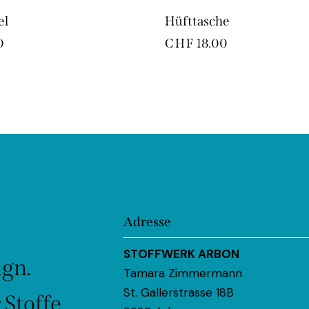
el
Hüfttasche
0
CHF
18.00
Adresse
STOFFWERK ARBON
ign.
Tamara Zimmermann
St. Gallerstrasse 18B
Stoffe.