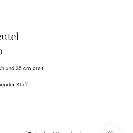
utel
0
h und 35 cm breit
ender Stoff