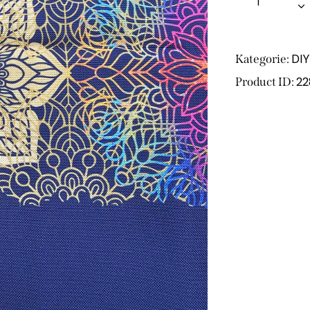
DIY
Kategorie:
22
Product ID: