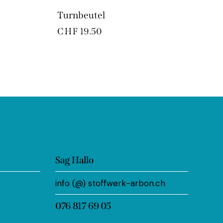
Turnbeutel
CHF
19.50
Sag Hallo
info (@) stoffwerk-arbon.ch
076 817 69 05