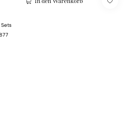
In den Warenkorb
 Sets
877