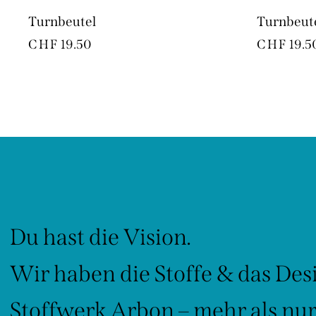
Turnbeutel
Turnbeut
CHF
19.50
CHF
19.5
Du hast die Vision.
Wir haben die Stoffe & das Des
Stoffwerk Arbon – mehr als nur 