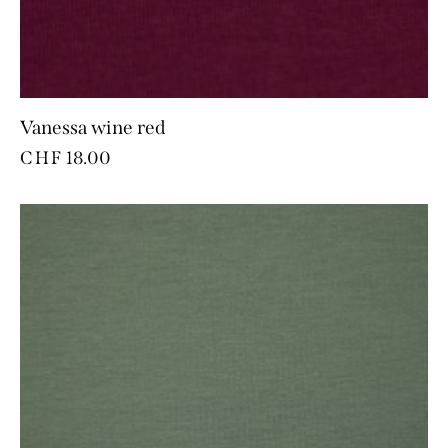
Vanessa wine red
CHF
18.00