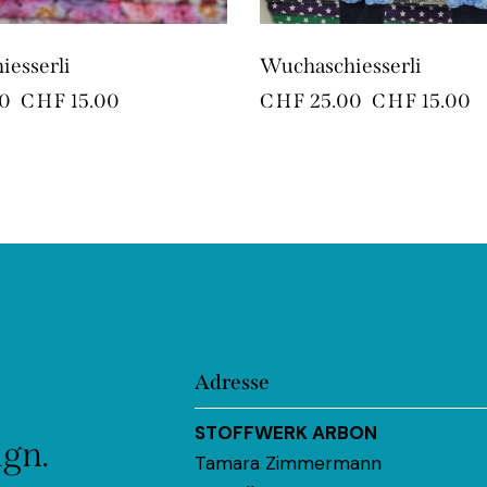
esserli
Wuchaschiesserli
0
CHF
15.00
CHF
25.00
CHF
15.00
Adresse
STOFFWERK ARBON
ign.
Tamara Zimmermann