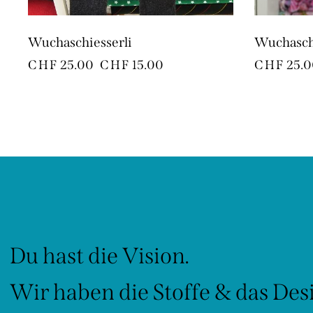
Wuchaschiesserli
Wuchaschi
CHF
25.00
CHF
15.00
CHF
25.0
Du hast die Vision.
Wir haben die Stoffe & das Des