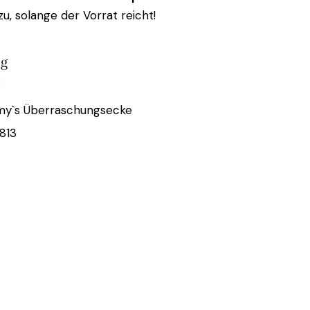
zu, solange der Vorrat reicht!
ig
my`s Überraschungsecke
813