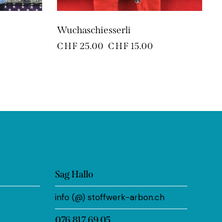
Wuchaschiesserli
CHF
25.00
CHF
15.00
Sag Hallo
info (@) stoffwerk-arbon.ch
076 817 69 05