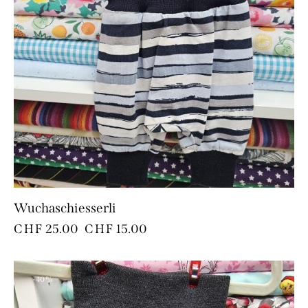
Wuchaschiesserli
CHF
25.00
CHF
15.00
-40%