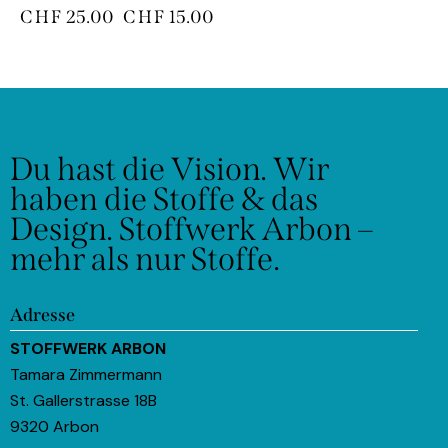
CHF
25.00
CHF
15.00
Du hast die Vision.
Wir
haben die Stoffe & das
Design.
Stoffwerk Arbon –
mehr als nur Stoffe.
Adresse
STOFFWERK ARBON
Tamara Zimmermann
St. Gallerstrasse 18B
9320 Arbon