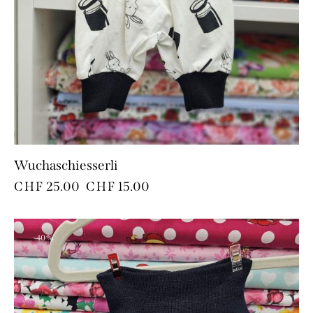
Wuchaschiesserli
CHF
25.00
CHF
15.00
-40%