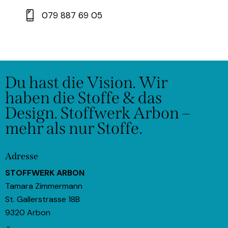
079 887 69 05
Du hast die Vision.
Wir
haben die Stoffe & das
Design.
Stoffwerk Arbon –
mehr als nur Stoffe.
Adresse
STOFFWERK ARBON
Tamara Zimmermann
St. Gallerstrasse 18B
9320 Arbon