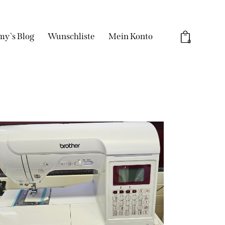
my`s Blog
Wunschliste
Mein Konto
0