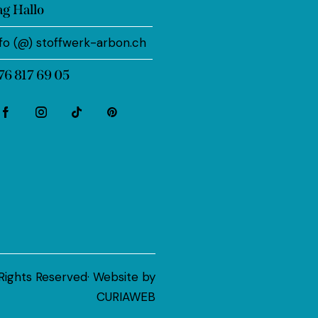
ag Hallo
nfo (@) stoffwerk-arbon.ch
76 817 69 05
Rights Reserved· Website by
CURIAWEB