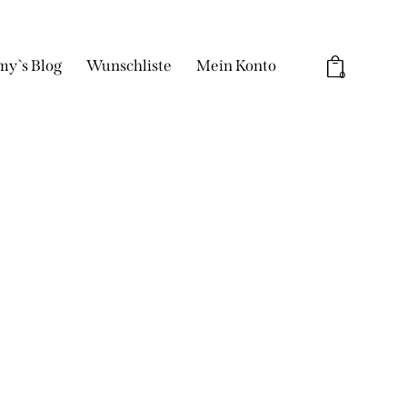
my`s Blog
Wunschliste
Mein Konto
0