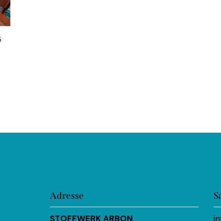
5
Adresse
S
STOFFWERK ARBON
i