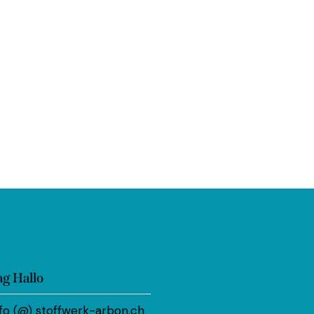
ag Hallo
nfo (@) stoffwerk-arbon.ch