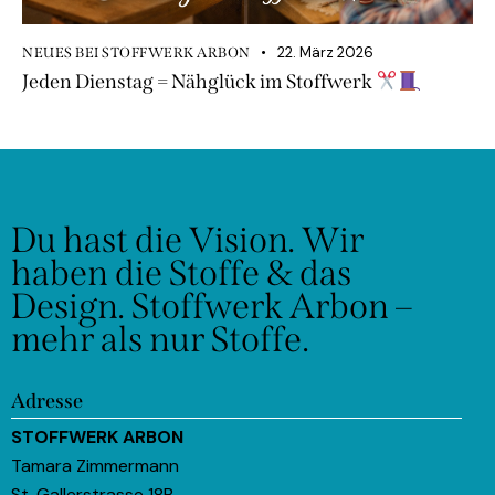
22. März 2026
NEUES BEI STOFFWERK ARBON
Jeden Dienstag = Nähglück im Stoffwerk
Du hast die Vision.
Wir
haben die Stoffe & das
Design.
Stoffwerk Arbon –
mehr als nur Stoffe.
Adresse
STOFFWERK ARBON
Tamara Zimmermann
St. Gallerstrasse 18B