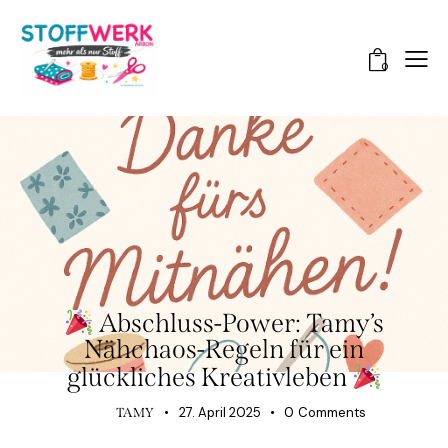
0
TAMY NÄHT SICH DURCHS CHAOS
Abschluss-Power: Tamy’s
Nähchaos-Regeln für ein
glückliches Kreativleben
27. April 2025
0
Comments
TAMY