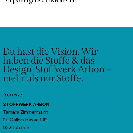
Clips und ganz viel Kreativität
Du hast die Vision.
Wir
haben die Stoffe & das
Design.
Stoffwerk Arbon –
mehr als nur Stoffe.
Adresse
STOFFWERK ARBON
Tamara Zimmermann
St. Gallerstrasse 18B
9320 Arbon