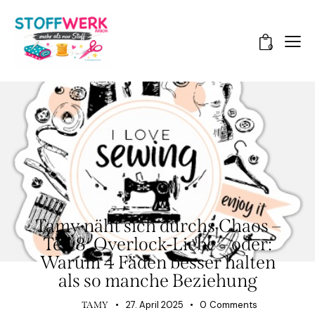
0
TAMY NÄHT SICH DURCHS CHAOS
Tamy näht sich durchs Chaos –
Teil 8: Overlock-Liebe – oder:
Warum 4 Fäden besser halten
als so manche Beziehung
27. April 2025
0
Comments
TAMY