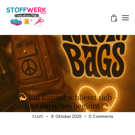
0
HINTER DEN KULISSEN
Ein Kapitel schliesst sich –
und ein neues beginnt
9. Oktober 2025
0
Comments
TAMY