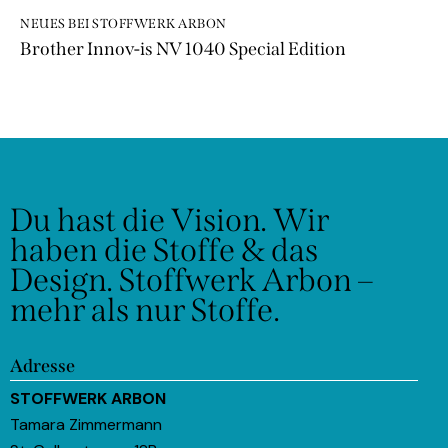
NEUES BEI STOFFWERK ARBON
Brother Innov-is NV 1040 Special Edition
Du hast die Vision.
Wir
haben die Stoffe & das
Design.
Stoffwerk Arbon –
mehr als nur Stoffe.
Adresse
STOFFWERK ARBON
Tamara Zimmermann