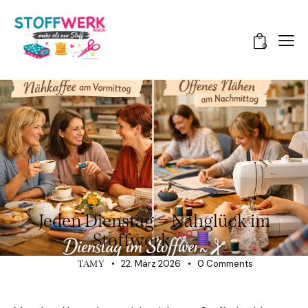
0
NEUES BEI STOFFWERK ARBON
Jeden Dienstag = Nähglück im
Stoffwerk
22. März 2026
0
Comments
TAMY