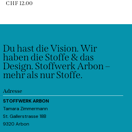
CHF
12.00
Du hast die Vision.
Wir
haben die Stoffe & das
Design.
Stoffwerk Arbon –
mehr als nur Stoffe.
Adresse
STOFFWERK ARBON
Tamara Zimmermann
St. Gallerstrasse 18B
9320 Arbon