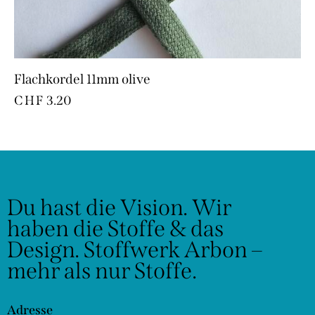
Flachkordel 11mm olive
CHF
3.20
Du hast die Vision.
Wir
haben die Stoffe & das
Design.
Stoffwerk Arbon –
mehr als nur Stoffe.
Adresse