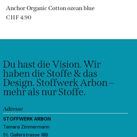
Anchor Organic Cotton ozean blue
CHF
4.90
Du hast die Vision.
Wir
haben die Stoffe & das
Design.
Stoffwerk Arbon –
mehr als nur Stoffe.
Adresse
STOFFWERK ARBON
Tamara Zimmermann
St. Gallerstrasse 18B