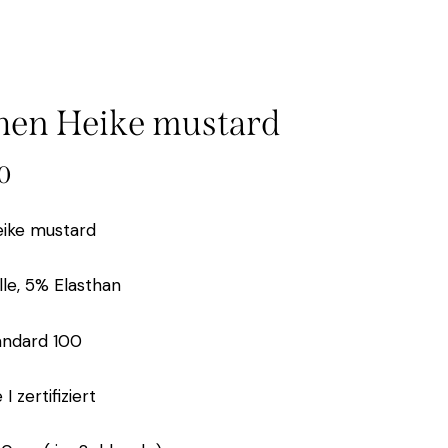
en Heike mustard
0
ike mustard
e, 5% Elasthan
andard 100
I zertifiziert