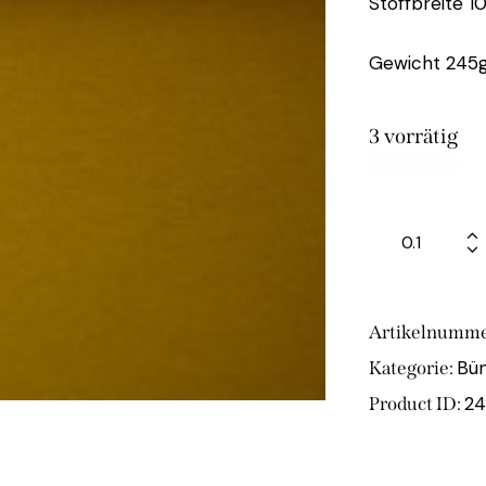
Stoffbreite 1
Gewicht 245g
3 vorrätig
Artikelnumme
Bü
Kategorie:
2
Product ID: