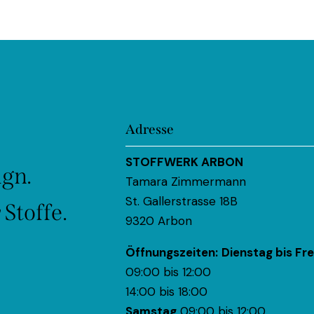
Adresse
STOFFWERK ARBON
ign.
Tamara Zimmermann
St. Gallerstrasse 18B
Stoffe.
9320 Arbon
Öffnungszeiten:
Dienstag bis Fre
09:00 bis 12:00
14:00 bis 18:00
Samstag
09:00 bis 12:00