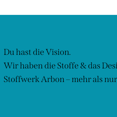
Du hast die Vision.
Wir haben die Stoffe & das Des
Stoffwerk Arbon – mehr als nur 