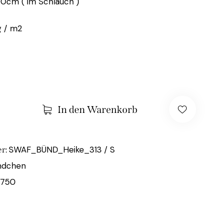
00cm ( im Schlauch )
 / m2
In den Warenkorb
SWAF_BÜND_Heike_313 / S
r:
ndchen
4750