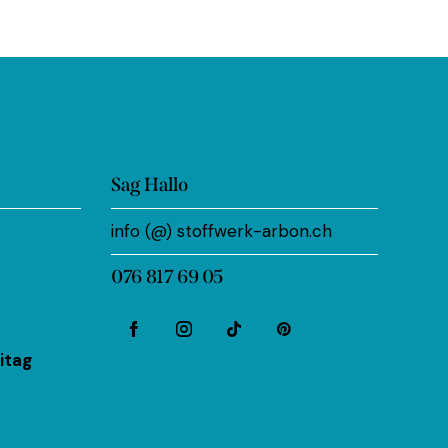
Sag Hallo
info (@) stoffwerk-arbon.ch
076 817 69 05
itag