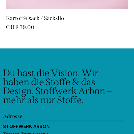
Kartoffelsack / Sacksilo
CHF
39.00
Du hast die Vision.
Wir
haben die Stoffe & das
Design.
Stoffwerk Arbon –
mehr als nur Stoffe.
Adresse
STOFFWERK ARBON