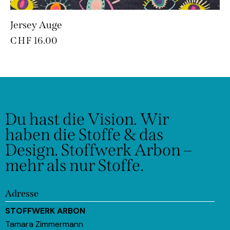
Jersey Auge
CHF
16.00
Du hast die Vision.
Wir
haben die Stoffe & das
Design.
Stoffwerk Arbon –
mehr als nur Stoffe.
Adresse
STOFFWERK ARBON
Tamara Zimmermann