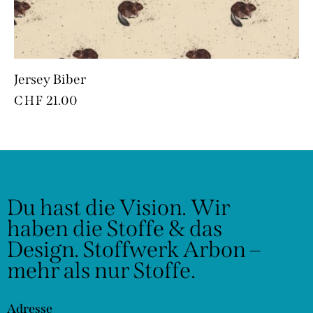
Jersey Biber
CHF
21.00
Du hast die Vision.
Wir
haben die Stoffe & das
Design.
Stoffwerk Arbon –
mehr als nur Stoffe.
Adresse