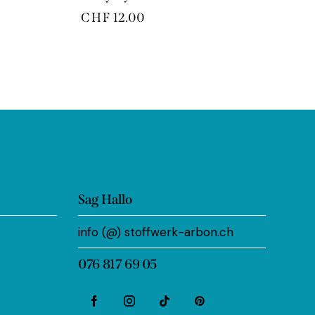
CHF
12.00
Sag Hallo
info (@) stoffwerk-arbon.ch
076 817 69 05