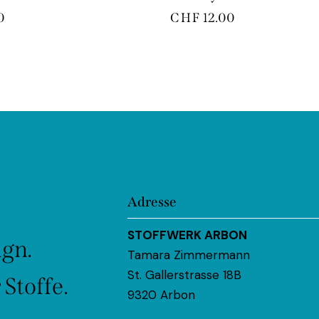
0
CHF
12.00
Adresse
STOFFWERK ARBON
ign.
Tamara Zimmermann
St. Gallerstrasse 18B
Stoffe.
9320 Arbon