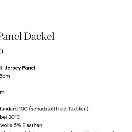
Panel Dackel
0
l-Jersey Panel
55cm
cm
andard 100 (schadstofffreie Textilien)
bei 30°C
olle 5% Elasthan