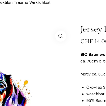
extilen Träume Wirklichkeit!
Jersey 
CHF
14.0
BIO Baumwol
ca. 78cm x 
Motiv ca. 30
Öko-Tex St
waschbar 
95% Baumw