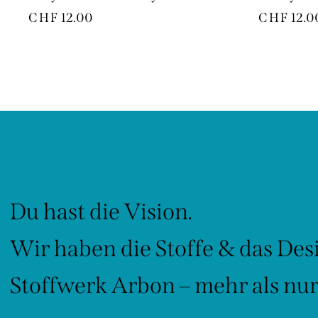
CHF
12.00
CHF
12.0
Du hast die Vision.
Wir haben die Stoffe & das Des
Stoffwerk Arbon – mehr als nur 