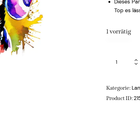
Dieses Pan
Top es läs
1 vorrätig
La
Kategorie:
21
Product ID: