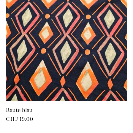
Raute blau
CHF
19.00