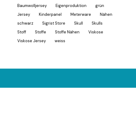
Baumwolljersey
Eigenproduktion
grün
Jersey
Kinderpanel
Meterware
Nähen
schwarz
Sigrist Store
Skull
Skulls
Stoff
Stoffe
Stoffe Nähen
Viskose
Viskose Jersey
weiss
Du hast die Vision.
Wir
haben die Stoffe & das
Design.
Stoffwerk Arbon –
mehr als nur Stoffe.