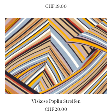
CHF
19.00
Viskose Poplin Streifen
CHF
20.00