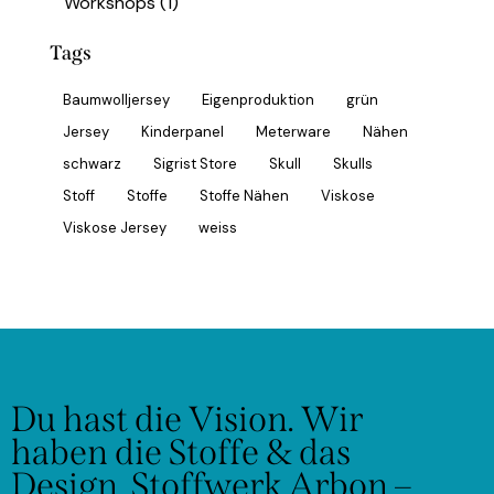
Workshops
(1)
Tags
Baumwolljersey
Eigenproduktion
grün
Jersey
Kinderpanel
Meterware
Nähen
schwarz
Sigrist Store
Skull
Skulls
Stoff
Stoffe
Stoffe Nähen
Viskose
Viskose Jersey
weiss
Du hast die Vision.
Wir
haben die Stoffe & das
Design.
Stoffwerk Arbon –