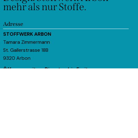
mehr als nur Stoffe.
Adresse
STOFFWERK ARBON
Tamara Zimmermann
St. Gallerstrasse 18B
9320 Arbon
Öffnungszeiten:
Dienstag bis Freitag
09:00 bis 12:00
14:00 bis 18:00
Samstag
09:00 bis 12:00
Sag Hallo
info (@) stoffwerk-arbon.ch
076 817 69 05