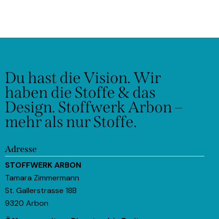
Du hast die Vision.
Wir
haben die Stoffe & das
Design.
Stoffwerk Arbon –
mehr als nur Stoffe.
Adresse
STOFFWERK ARBON
Tamara Zimmermann
St. Gallerstrasse 18B
9320 Arbon