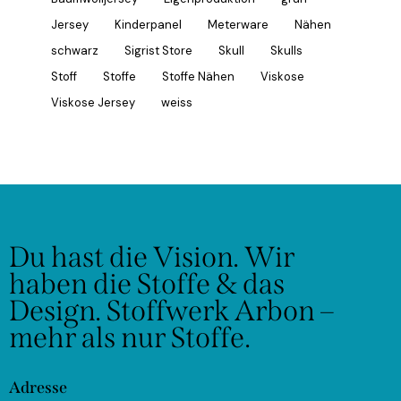
Jersey
Kinderpanel
Meterware
Nähen
schwarz
Sigrist Store
Skull
Skulls
Stoff
Stoffe
Stoffe Nähen
Viskose
Viskose Jersey
weiss
Du hast die Vision.
Wir
haben die Stoffe & das
Design.
Stoffwerk Arbon –
mehr als nur Stoffe.
Adresse