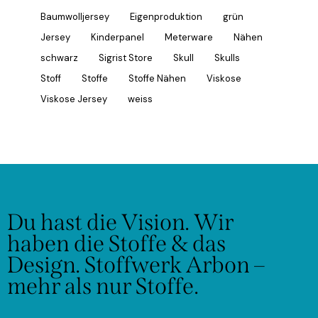
Baumwolljersey
Eigenproduktion
grün
Jersey
Kinderpanel
Meterware
Nähen
schwarz
Sigrist Store
Skull
Skulls
Stoff
Stoffe
Stoffe Nähen
Viskose
Viskose Jersey
weiss
Du hast die Vision.
Wir
haben die Stoffe & das
Design.
Stoffwerk Arbon –
mehr als nur Stoffe.