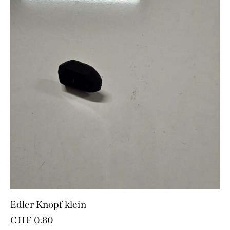
Edler Knopf klein
CHF
0.80