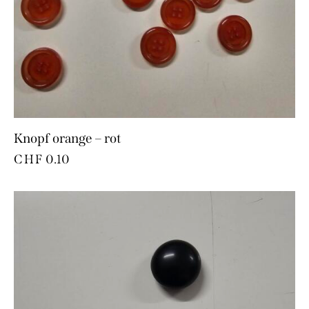
Knopf orange – rot
CHF
0.10