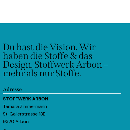
Du hast die Vision.
Wir
haben die Stoffe & das
Design.
Stoffwerk Arbon –
mehr als nur Stoffe.
Adresse
STOFFWERK ARBON
Tamara Zimmermann
St. Gallerstrasse 18B
9320 Arbon