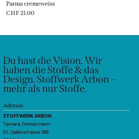
Parma cremeweiss
CHF
21.00
Du hast die Vision.
Wir
haben die Stoffe & das
Design.
Stoffwerk Arbon –
mehr als nur Stoffe.
Adresse
STOFFWERK ARBON
Tamara Zimmermann
St. Gallerstrasse 18B