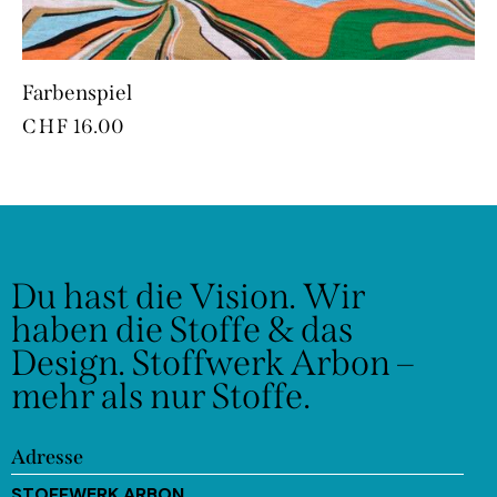
Farbenspiel
CHF
16.00
Du hast die Vision.
Wir
haben die Stoffe & das
Design.
Stoffwerk Arbon –
mehr als nur Stoffe.
Adresse
STOFFWERK ARBON