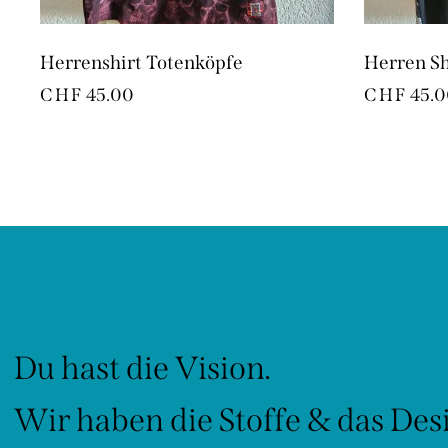
Herrenshirt Totenköpfe
Herren Sh
CHF
45.00
CHF
45.0
Du hast die Vision.
Wir haben die Stoffe & das Des