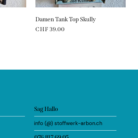
Damen Tank Top Skully
CHF
39.00
Sag Hallo
info (@) stoffwerk-arbon.ch
076 817 69 05