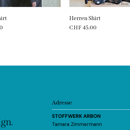
irt
Herren Shirt
0
CHF
45.00
Adresse
STOFFWERK ARBON
ign.
Tamara Zimmermann