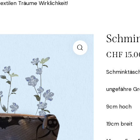
extilen Träume Wirklichkeit!
Schmin
CHF
15.0
Schminktäsch
ungefähre Gr
9cm hoch
19cm breit