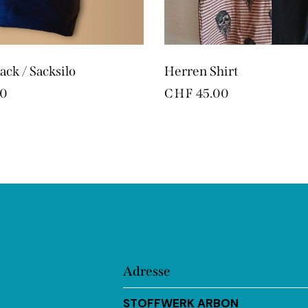
ack / Sacksilo
Herren Shirt
00
CHF
45.00
Adresse
STOFFWERK ARBON