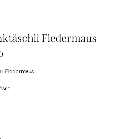
ktäschli Fledermaus
0
li Fledermaus
össe: