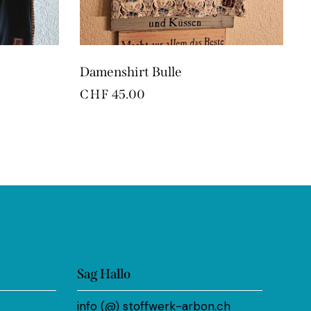
Damenshirt Bulle
CHF
45.00
Sag Hallo
info (@) stoffwerk-arbon.ch