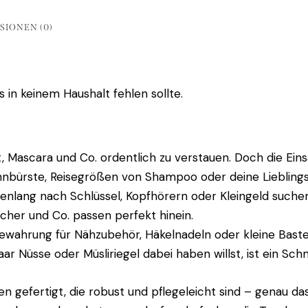
SIONEN (0)
as in keinem Haushalt fehlen sollte.
ift, Mascara und Co. ordentlich zu verstauen. Doch die Ei
ahnbürste, Reisegrößen von Shampoo oder deine Lieblings
denlang nach Schlüssel, Kopfhörern oder Kleingeld suchen 
tücher und Co. passen perfekt hinein.
bewahrung für Nähzubehör, Häkelnadeln oder kleine Bastel
r Nüsse oder Müsliriegel dabei haben willst, ist ein Schmin
 gefertigt, die robust und pflegeleicht sind – genau das 